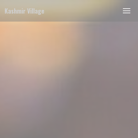
Πίνακας διαχείρισης "Μπισκότων" (Cookies)
Kashmir Village