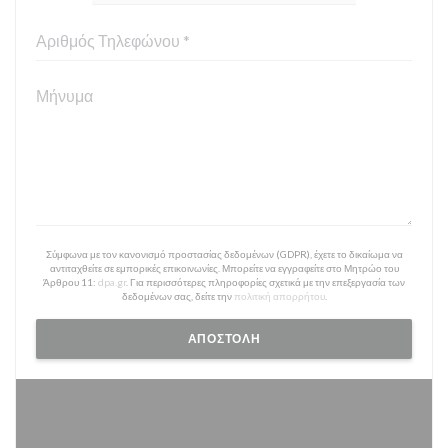
Σύμφωνα με τον κανονισμό προστασίας δεδομένων (GDPR), έχετε το δικαίωμα να
αντιταχθείτε σε εμπορικές επικοινωνίες. Μπορείτε να εγγραφείτε στο Μητρώο του
Άρθρου 11:
dpa.gr
. Για περισσότερες πληροφορίες σχετικά με την επεξεργασία των
δεδομένων σας, δείτε την
πολιτική απορρήτου
.