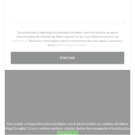
De acordo com a legislação de proteção de dados, tem o direito de se opor a
comunicações de marketing. Pode registar-se na Lista Robinson através de
robinson.pt
. Para mais informações sobre o tratamento dos seus dados, consulte a
nossa
política de privacidade
.
Para exibir o mapa interativo do Waze, você deve aceitar os cookies do Waze
Map (Google). Esses cookies podem coletar dados de navegação e localização.
Autorizar