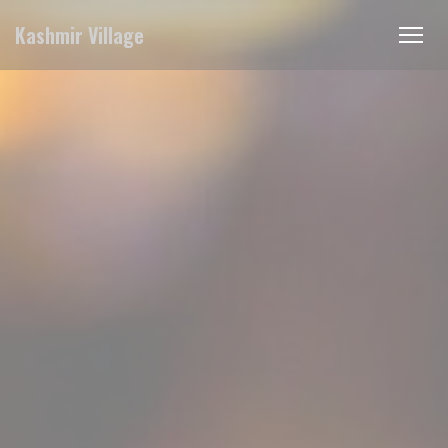
Πίνακας διαχείρισης "Μπισκότων" (Cookies)
Kashmir Village