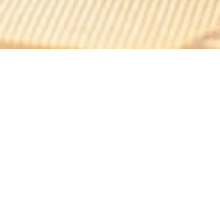
Kashmir Village
Απολαύστε απεριόριστες λιχουδιές στο Kashmir Village
στη Μασσαλία χάρη σε έναν εξελισσόμενο μπουφέ
απεριόριστης κατανάλωσης που παρουσιάζει τις
καλύτερες κουζίνες στον κόσμο: ινδική, πακιστανική,
δυτική και ανατολίτικη... Σας προσφέρουμε την ευκαιρία
να γευτείτε τα αγαπημένα σας πιάτα ή ανακαλύψτε νέα
πιάτα νόστιμα σε έναν μεγάλο και φωτεινό χώρο