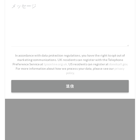
In accordance with data protection regulations, you have the right to opt out of
marketing communications. UK residents can register with the Telephone
Preference Service at
tpsonline.org.uk
. US residents can register at
donotcall.gov
.
For more information about how we process your data, please see our
privacy
policy
.