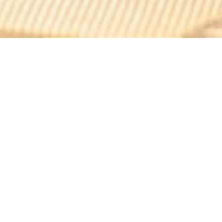
Kashmir Village
Geniet van onbeperkte lekkernijen in het Kashmir Village
in Marseille dankzij een evoluerend onbeperkt buffet
met de beste keukens ter wereld: Indiaas, Pakistaans,
Westers en Oosters... Wij bieden u de mogelijkheid om
van uw favoriete gerechten te genieten of ontdek
heerlijke nieuwe gerechten in een grote en lichte ruimte.
Ontdek snel onze menukaart!