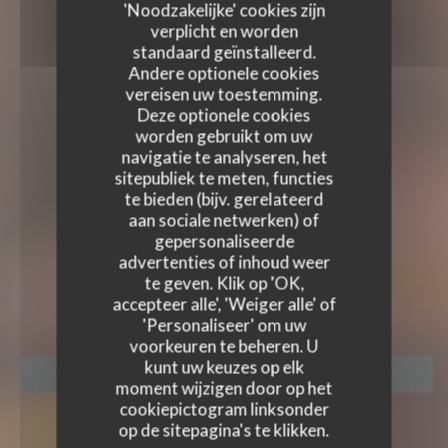
'Noodzakelijke' cookies zijn
verplicht en worden
standaard geïnstalleerd.
Andere optionele cookies
vereisen uw toestemming.
Deze optionele cookies
worden gebruikt om uw
navigatie te analyseren, het
sitepubliek te meten, functies
te bieden (bijv. gerelateerd
KASHMIR VILLAGE
aan sociale netwerken) of
KASHMIR VILLAGE
gepersonaliseerde
advertenties of inhoud weer
RESTAURANT TRADITIONNEL
te geven. Klik op 'OK,
|
MARSEILLE
accepteer alle', 'Weiger alle' of
'Personaliseer' om uw
voorkeuren te beheren. U
kunt uw keuzes op elk
RESERVEER EEN TAFEL
moment wijzigen door op het
cookiepictogram linksonder
op de sitepagina's te klikken.